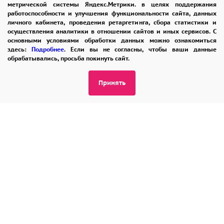
метрической системы Яндекс.Метрики. в целях поддержания
ЗАКАЗАТЬ ЗВОНОК
работоспособности и улучшения функциональности сайта, данных
личного кабинета, проведения ретаргетинга, сбора статистики и
admin@buket24delivery.ru
осуществления аналитики в отношении сайтов и иных сервисов. С
основными условиями обработки данных можно ознакомиться
здесь:
Подробнее
. Если вы не согласны, чтобы ваши данные
обрабатывались, просьба покинуть сайт.
Принять
ул. Республиканская,
павильон "Цветы"
ПОЛИТИКА КОНФИДЕНЦИАЛЬНОСТИ
2026 © "Доставка цветов в Ярославле"
Публичная оферта
Открыть ИП поможет ООО «Банк Точка»