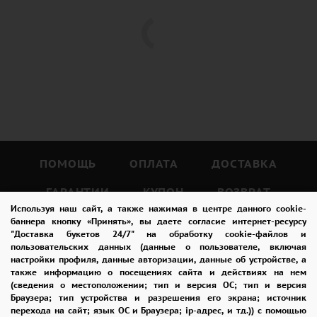
ПОМОЩЬ
ОПЛАТА
ДОСТАВКА
ГАРАНТИИ
КУПОН
ВОЗВРАТ
Используя наш сайт, а также нажимая в центре данного cookie-
ОТЗЫВЫ
РЕКОМЕНДАЦИИ
баннера кнопку «Принять», вы даете согласие интернет-ресурсу
"Доставка букетов 24/7" на обработку cookie-файлов и
пользовательских данных (данные о пользователе, включая
КОНТАКТЫ
настройки профиля, данные авторизации, данные об устройстве, а
также информацию о посещениях сайта и действиях на нем
(сведения о местоположении; тип и версия ОС; тип и версия
Браузера; тип устройства и разрешения его экрана; источник
8 965 242-37-47
перехода на сайт; язык ОС и Браузера; ip-адрес, и тд.)) с помощью