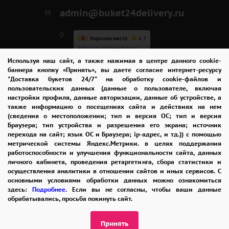
admin@buket24delivery.ru
Используя наш сайт, а также нажимая в центре данного cookie-
ул. Республиканская,
баннера кнопку «Принять», вы даете согласие интернет-ресурсу
"Доставка букетов 24/7" на обработку cookie-файлов и
павильон "Цветы"
пользовательских данных (данные о пользователе, включая
настройки профиля, данные авторизации, данные об устройстве, а
также информацию о посещениях сайта и действиях на нем
(сведения о местоположении; тип и версия ОС; тип и версия
ПОЛИТИКА КОНФИДЕНЦИАЛЬНОСТИ
Браузера; тип устройства и разрешения его экрана; источник
перехода на сайт; язык ОС и Браузера; ip-адрес, и тд.)) с помощью
метрической системы Яндекс.Метрики. в целях поддержания
работоспособности и улучшения функциональности сайта, данных
2026 © "Доставка цветов в Ярославле"
личного кабинета, проведения ретаргетинга, сбора статистики и
Публичная оферта
осуществления аналитики в отношении сайтов и иных сервисов. С
основными условиями обработки данных можно ознакомиться
Открыть ИП поможет ООО «Банк Точка»
здесь:
Подробнее
. Если вы не согласны, чтобы ваши данные
обрабатывались, просьба покинуть сайт.
Принять