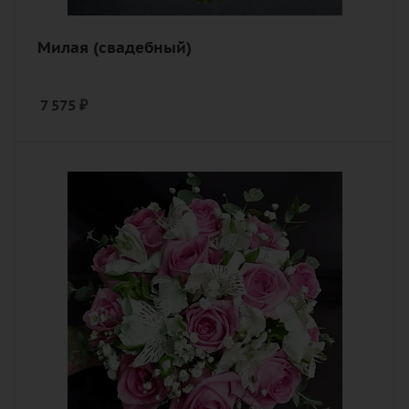
Милая (свадебный)
7 575
₽
Цвет
белый, розовый
Описание
альстромерия, гипсофилы, роза,
эвкалипт, лента