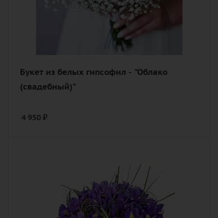
Букет из белых гипсофил - "Облако
(свадебный)"
4 950
₽
Цвет
синий, фиолетовый
Описание
ирис, лента