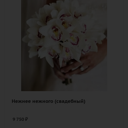
Цвет
белый, нежный
Описание
орхидея, лента
Нежнее нежного (свадебный)
9 750
₽