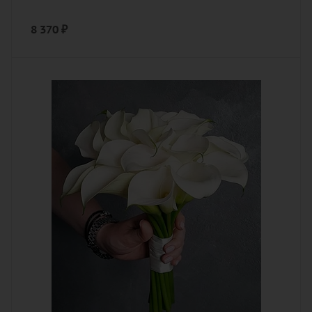
8 370
₽
Количество
15
Цвет
белый, кремовый, нежный
Описание
калла, лента