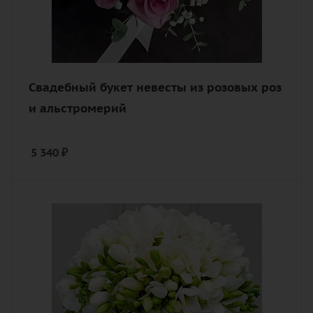
Свадебный букет невесты из розовых роз
и альстромерий
5 340
₽
Количество
51
Цвет
белый, кремовый, нежный
Описание
фрезия, лента