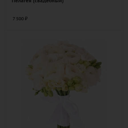
Пелагея (свадебный)
7 500
₽
Количество
19
Цвет
белый, кремовый, нежный
Описание
фрезия, лента