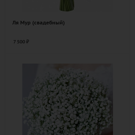
Ля Мур (свадебный)
7 500
₽
Количество
15
Цвет
белый
Описание
гипсофилы, лента