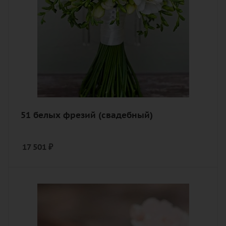
51 белых фрезий (свадебный)
17 501
₽
Цвет
персиковый
Описание