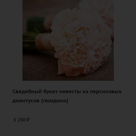
гвоздика (диантус), лента
Свадебный букет невесты из персиковых
диантусов (гвоздики)
5 250
₽