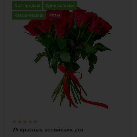
Количество
Хит продаж
Одноголовые
25
Классический
Розы
Цвет
алый, бордовый, красный, чайный
Описание
роза, лента
25 красных кенийских роз