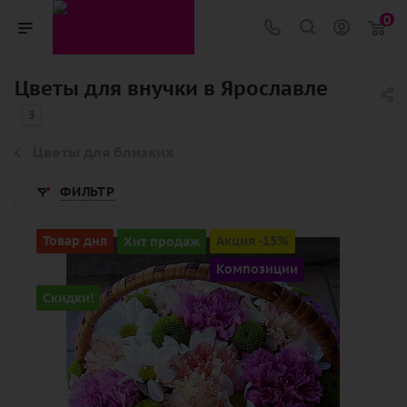
0
Цветы для внучки в Ярославле
3
Цветы для близких
ФИЛЬТР
Цвет
Товар дня
Хит продаж
Акция -15%
белый, нежный, разноцветный,
Композиции
розовый
Скидки!
Описание
гвоздика (диантус), хризантема
кустовая, зелень, оазис, корзина