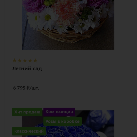
Летний сад
6 795
₽
/шт.
Количество
Хит продаж
Композиции
101
Розы в коробке
Цвет
Классический
синий