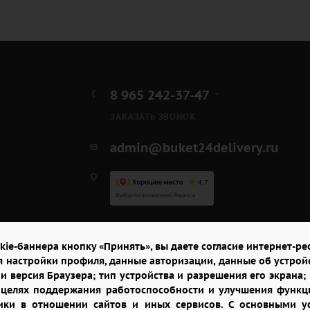
8 965 242-37-47
ЗАКАЗАТЬ ЗВОНОК
admin@buket24delivery.ru
ул. Республиканская,
павильон "Цветы"
kie-баннера кнопку «Принять», вы даете согласие интернет-рес
я настройки профиля, данные авторизации, данные об устрой
и версия Браузера; тип устройства и разрешения его экрана; и
в целях поддержания работоспособности и улучшения функци
итики в отношении сайтов и иных сервисов. С основными 