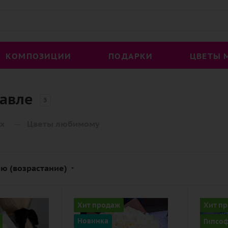
КОМПОЗИЦИИ
ПОДАРКИ
ЦВЕТЫ 
лавле
3
—
х
Цветы любимому
ю (возрастание)
Количество
Количе
Хит продаж
Хит п
101
25
Новинка
Гипсо