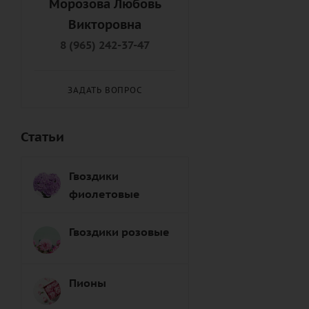
Морозова Любовь
Подруге (
8
)
Викторовна
Правнуку (
9
)
8 (965) 242-37-47
Правнучке (
8
)
Пробабушке (
6
)
ЗАДАТЬ ВОПРОС
Продедушке (
7
)
Свату (
7
)
Статьи
Сватье (
8
)
Свекрови (
8
)
Гвоздики
Свекру (
8
)
фиолетовые
Свояку (
7
)
Свояченице (
9
)
Гвоздики розовые
Сестре (
6
)
Снохе (
7
)
Пионы
Сыну (
6
)