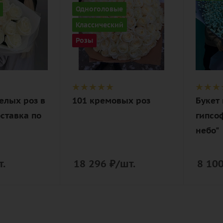
Цвет
Цвет
Одноголовые
кремовый,
голуб
Классический
нежный
Описан
Розы
гипсо
Описание
ая
роза, лента,
лента,
дизайнерская
дизай
упаковка
упако
белых роз в
101 кремовых роз
Букет 
ставка по
гипсоф
небо"
т.
18 296
₽
/шт.
8 10