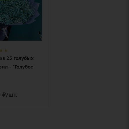
ой
ие
филы,
нерская
вка
из 25 голубых
ил - "Голубое
0
₽
/шт.