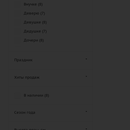
Внучке (
8
)
Деверю (
7
)
Девушке (
8
)
Дедушке (
7
)
Дочери (
8
)
Другу (
5
)
Дяде (
8
)
Праздник
Женщине (
7
)
Золовке (
6
)
Хиты продаж
Зятю (
7
)
Крестной маме (
7
)
В наличии (
8
)
Крестному отцу (
10
)
Кузену (
5
)
Сезон года
Кузине (
7
)
Высота розы, см