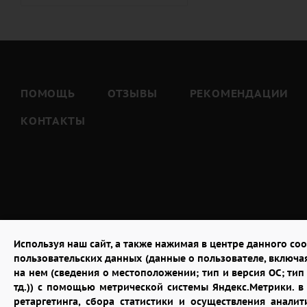
Тёте (
7
)
Тёще (
5
)
Тестю (
7
)
Шурину (
7
)
ПОМОЩЬ
ОТЗЫВЫ
РЕКОМЕНДАЦИИ
КОНТАКТЫ
Используя наш сайт, а также нажимая в центре данного coo
пользовательских данных (данные о пользователе, включа
на нем (сведения о местоположении; тип и версия ОС; тип 
тд.)) с помощью метрической системы Яндекс.Метрики. 
ретаргетинга, сбора статистики и осуществления анал