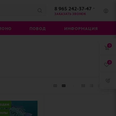
8 965 242-37-47
ЗАКАЗАТЬ ЗВОНОК
МОНО
ПОВОД
ИНФОРМАЦИЯ
0
0
ство
родаж
филы