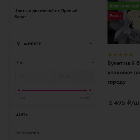
Цвет
Классический
белый
Цветы с доставкой на Правый
Розы
берег
Описание
роза, лента,
дизайнерск
ФИЛЬТР
упаковка
Букет из 9 
Цена
упаковке до
городу
317
61 787
2 495
₽
/ш
Цветы
Количество