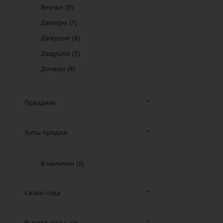
Внучке (
8
)
Деверю (
7
)
Девушке (
8
)
Дедушке (
7
)
Дочери (
8
)
Другу (
5
)
Дяде (
8
)
Праздник
Женщине (
7
)
Золовке (
6
)
Хиты продаж
Зятю (
7
)
Крестной маме (
7
)
В наличии (
8
)
Крестному отцу (
10
)
Кузену (
5
)
Сезон года
Кузине (
7
)
Высота розы, см