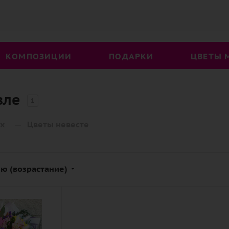
КОМПОЗИЦИИ
ПОДАРКИ
ЦВЕТЫ 
вле
1
—
х
Цветы невесте
ю (возрастание)
ный