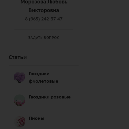
Морозова Любовь
Подруге (
8
)
Викторовна
Правнуку (
9
)
8 (965) 242-37-47
Правнучке (
8
)
Пробабушке (
6
)
ЗАДАТЬ ВОПРОС
Продедушке (
7
)
Свату (
7
)
Статьи
Сватье (
8
)
Свекрови (
8
)
Гвоздики
Свекру (
8
)
фиолетовые
Свояку (
7
)
Свояченице (
9
)
Гвоздики розовые
Сестре (
6
)
Снохе (
7
)
Пионы
Сыну (
6
)