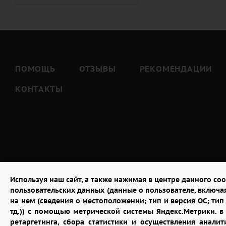
Тёте (
7
)
Тёще (
5
)
Тестю (
7
)
Шурину (
7
)
ПОМОЩЬ
ОТЗЫВЫ
РЕКОМЕНДАЦИИ
КОНТАКТЫ
Используя наш сайт, а также нажимая в центре данного coo
пользовательских данных (данные о пользователе, включа
на нем (сведения о местоположении; тип и версия ОС; тип 
тд.)) с помощью метрической системы Яндекс.Метрики. 
ретаргетинга, сбора статистики и осуществления анал