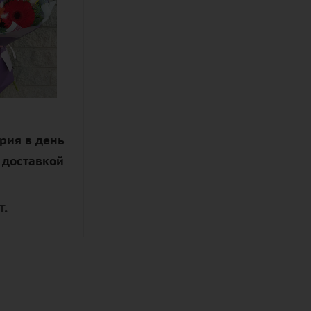
ия,
ус,
та,
ая
рия в день
 доставкой
т.