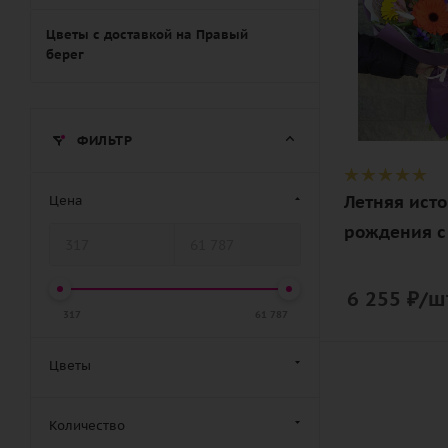
Описание
альстромер
Цветы с доставкой на Правый
берег
гербера
макси, лагур
статица, лен
дизайнерск
ФИЛЬТР
упаковка
Летняя исто
Цена
рождения с
6 255
₽
/ш
317
61 787
Цветы
Количество