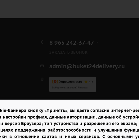
8 965 242-37-47
ЗАКАЗАТЬ ЗВОНОК
admin@buket24delivery.ru
ул. Республиканская,
павильон "Цветы"
kie-баннера кнопку «Принять», вы даете согласие интернет-рес
я настройки профиля, данные авторизации, данные об устрой
и версия Браузера; тип устройства и разрешения его экрана; и
в целях поддержания работоспособности и улучшения функци
итики в отношении сайтов и иных сервисов. С основными 