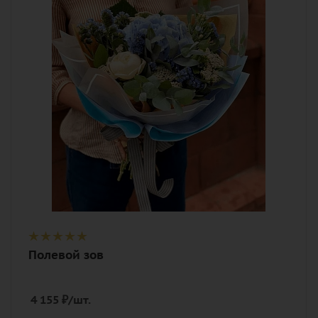
Описание
гортензия, пион, статица, твидия,
тысячелистник, эвкалипт, лента,
дизайнерская упаковка
Полевой зов
4 155
₽
/шт.