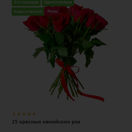
Количество
Хит продаж
Одноголовые
25
Классический
Розы
Цвет
алый, бордовый, красный, чайный
Описание
роза, лента
25 красных кенийских роз