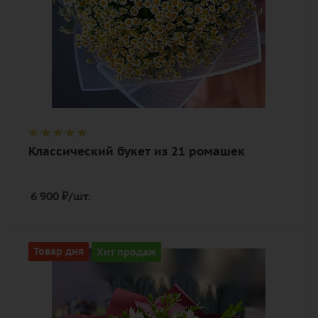
Классический букет из 21 ромашек
6 900
₽
/шт.
Цвет
Товар дня
Хит продаж
нежный, розовый
Описание
альстромерия, орхидея, писташ,