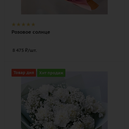
Розовое солнце
8 475
₽
/шт.
Описание
Товар дня
Хит продаж
гвоздика (диантус), гипсофилы, лента,
дизайнерская упаковка