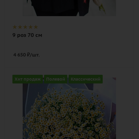
9 роз 70 см
4 650
₽
/шт.
Количество
Хит продаж
Полевой
Классический
21
Цвет
белый
Описание
танацетум (полевая ромашка), лента,
дизайнерская упаковка