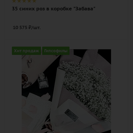
35 синих роз в коробке "Забава"
10 575
₽
/шт.
Количество
Хит продаж
Гипсофилы
15
Цвет
белый
Описание
гипсофилы, лента, дизайнерская
упаковка