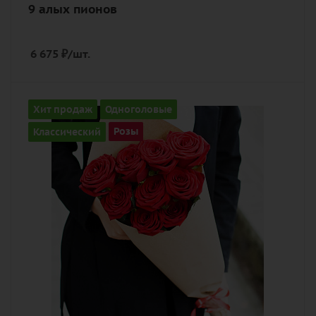
9 алых пионов
6 675
₽
/шт.
Количество
Хит продаж
Одноголовые
9
Классический
Розы
Цвет
алый, бордовый, красный, чайный
Описание
роза, лента, дизайнерская упаковка