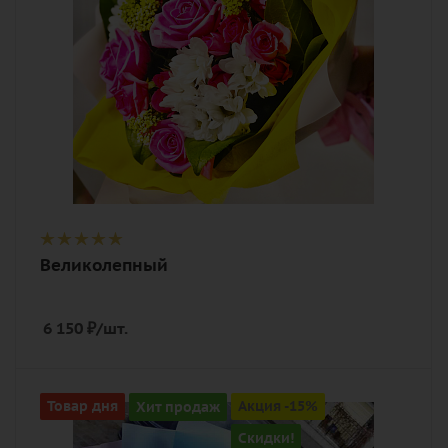
Великолепный
6 150
₽
/шт.
Цвет
Товар дня
Хит продаж
Акция -15%
кремовый, малиновый, нежный,
Скидки!