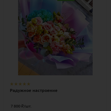
разноцветный, розовый, синий,
фиолетовый, яркий
Описание
гвоздика (диантус), гортензия, роза,
роза кустовая, эустома (лизиантус),
зелень, лента, дизайнерская упаковка
Радужное настроение
7 800
₽
/шт.