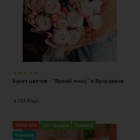
Букет цветов - "Яркий микс" в Ярославле
4 725
₽
/шт.
Цвет
Товар дня
Хит продаж
Полевой
белый, синий
Новинка