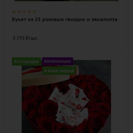
Букет из 25 розовых гвоздик и эвкалипта
5 775
₽
/шт.
Количество
Хит продаж
Композиции
25
в виде сердца
Цвет
алый, бордовый, красный, чайный
Описание
роза, оазис, коробка в виде сердца,
конфеты Raffaello