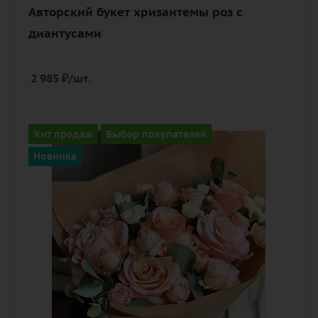
Авторский букет хризантемы роз с
диантусами
2 985
₽
/шт.
Цвет
Хит продаж
Выбор покупателей
кремовый, нежный
Новинка
Описание
гвоздика (диантус), роза
пионовидная, зелень, лента,
дизайнерская упаковка