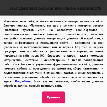
Мы уделяем особое внимание сезонности
цветов, что позволяет нам использовать
Используя наш сайт, а также нажимая в центре данного cookie-
самые свежие и качественные растения.
баннера кнопку «Принять», вы даете согласие интернет-ресурсу
Это не только улучшает внешний вид
"Доставка букетов 24/7" на обработку cookie-файлов и
пользовательских данных (данные о пользователе, включая
букета, но и продлевает его жизнь,
настройки профиля, данные авторизации, данные об устройстве, а
также информацию о посещениях сайта и действиях на нем
позволяя радовать вас и ваших близких
(сведения о местоположении; тип и версия ОС; тип и версия
как можно дольше.
Браузера; тип устройства и разрешения его экрана; источник
перехода на сайт; язык ОС и Браузера; ip-адрес, и тд.)) с помощью
метрической системы Яндекс.Метрики. в целях поддержания
работоспособности и улучшения функциональности сайта, данных
Консультации и советы
личного кабинета, проведения ретаргетинга, сбора статистики и
осуществления аналитики в отношении сайтов и иных сервисов. С
основными условиями обработки данных можно ознакомиться
Наши флористы всегда готовы
здесь:
Подробнее
. Если вы не согласны, чтобы ваши данные
обрабатывались, просьба покинуть сайт.
предложить вам консультации и помочь
выбрать идеальный букет, который будет
Принять
гармонировать с особенностями