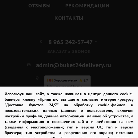
ОТЗЫВЫ
РЕКОМЕНДАЦИИ
КОНТАКТЫ
8 965 242-37-47
ЗАКАЗАТЬ ЗВОНОК
admin@buket24delivery.ru
Используя наш сайт, а также нажимая в центре данного cookie-
ул. Республиканская,
баннера кнопку «Принять», вы даете согласие интернет-ресурсу
"Доставка букетов 24/7" на обработку cookie-файлов и
павильон "Цветы"
пользовательских данных (данные о пользователе, включая
настройки профиля, данные авторизации, данные об устройстве, а
также информацию о посещениях сайта и действиях на нем
(сведения о местоположении; тип и версия ОС; тип и версия
ПОЛИТИКА КОНФИДЕНЦИАЛЬНОСТИ
Браузера; тип устройства и разрешения его экрана; источник