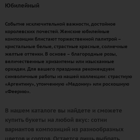
Юбилейный
Событие исключительной важности, достойное
королевских почестей. Женские юбилейные
композиции блистают торжественной палитрой –
кристальные белые, страстные красные, солнечные
желтые оттенки. В основе – благородные розы,
величественные хризантемы или изысканные
орхидеи. Для вашего праздника рекомендуем
символичные работы из нашей коллекции: страстную
«Аргентину», утонченную «Мадонну» или роскошную
«Феерию».
В нашем каталоге вы найдете и сможете
купить букеты на любой вкус: сотни
вариантов композиций из разнообразных
цветов и сортов. Остается лишь выбрать