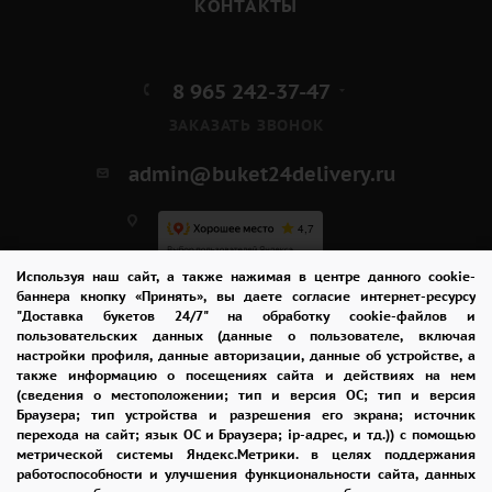
КОНТАКТЫ
8 965 242-37-47
ЗАКАЗАТЬ ЗВОНОК
admin@buket24delivery.ru
Используя наш сайт, а также нажимая в центре данного cookie-
ул. Республиканская,
баннера кнопку «Принять», вы даете согласие интернет-ресурсу
"Доставка букетов 24/7" на обработку cookie-файлов и
павильон "Цветы"
пользовательских данных (данные о пользователе, включая
настройки профиля, данные авторизации, данные об устройстве, а
также информацию о посещениях сайта и действиях на нем
(сведения о местоположении; тип и версия ОС; тип и версия
ПОЛИТИКА КОНФИДЕНЦИАЛЬНОСТИ
Браузера; тип устройства и разрешения его экрана; источник
перехода на сайт; язык ОС и Браузера; ip-адрес, и тд.)) с помощью
метрической системы Яндекс.Метрики. в целях поддержания
работоспособности и улучшения функциональности сайта, данных
2026 © "Доставка цветов в Ярославле"