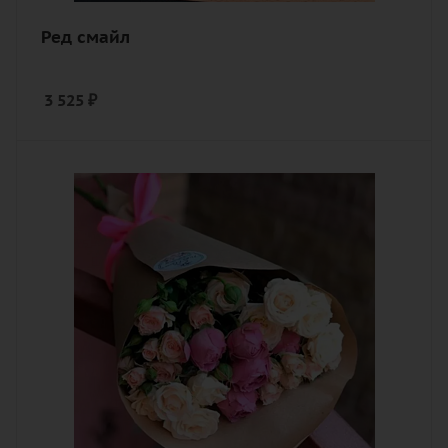
Ред смайл
3 525
₽
Количество
5
Цвет
розовый
Описание
роза кустовая, роза пионовидная,
лента, дизайнерская упаковка