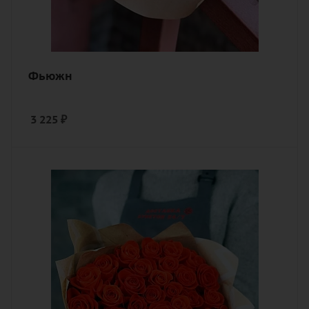
Фьюжн
3 225
₽
Количество
35
Цвет
алый, бордовый, красный, чайный
Описание
роза, лента, дизайнерская упаковка