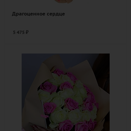
Драгоценное сердце
5 475
₽
Количество
25
Цвет
белый, розовый
Описание
роза, лента, дизайнерская упаковка