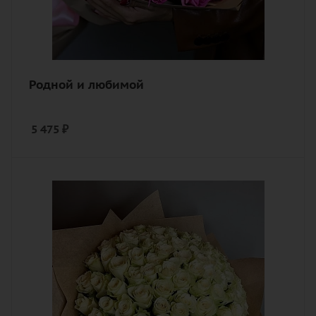
Родной и любимой
5 475
₽
Количество
101
Цвет
белый
Описание
роза, лента, дизайнерская упаковка