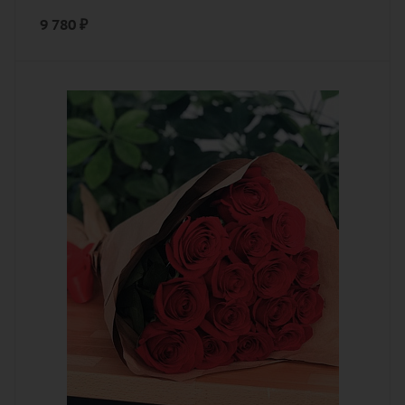
9 780
₽
Количество
15
Цвет
алый, бордовый, красный, чайный
Описание
роза, лента, дизайнерская упаковка