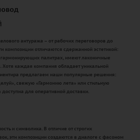
повод
й
елового антуража – от рабочих переговоров до
ти композиции отличаются сдержанной эстетикой:
 гармонирующих палитрах, имеют лаконичные
. Хотя каждая компания обладает уникальной
ориентира предлагаем наши популярные решения:
елуй», свежую «Гармонию лета» или стильную
 доступна для оперативной доставки.
ость и символика. В отличие от строгих
ок, эти композиции создаются в диалоге с фасоном