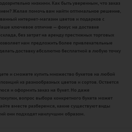
дозрительно низкими. Как быть уверенным, что заказ
нием? Желая помочь вам найти оптимальное решение,
ванный интернет-магазин цветов и подарков с
Наше ключевое отличие — фокус на доставке
склада, без затрат на аренду престижных торговых
позволяет нам предложить более привлекательные
сделать доставку абсолютно бесплатной в любую точку
дете и сможете купить множество букетов на любой
мпозиций из разнообразных цветов и сортов. Остается
ся и оформить заказ на букет. Но даже
окупки, вопрос выбора конкретного букета может
вайте вместе разберемся, какие существуют виды
тий они подходят наилучшим образом.