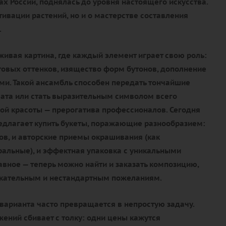
ах России, поднялась до уровня настоящего искусства.
ьтивации растений, но и о мастерстве составления
.
живая картина, где каждый элемент играет свою роль:
товых оттенков, изящество форм бутонов, дополнение
и. Такой ансамбль способен передать тончайшие
ата или стать выразительным символом всего
ой красоты — прерогатива профессионалов. Сегодня
едлагает купить букеты, поражающие разнообразием:
тов, и авторские приемы окрашивания (как
уральные), и эффектная упаковка с уникальными
авное — теперь можно найти и заказать композицию,
ательным и нестандартным пожеланиям.
варианта часто превращается в непростую задачу.
ений сбивает с толку: одни цены кажутся