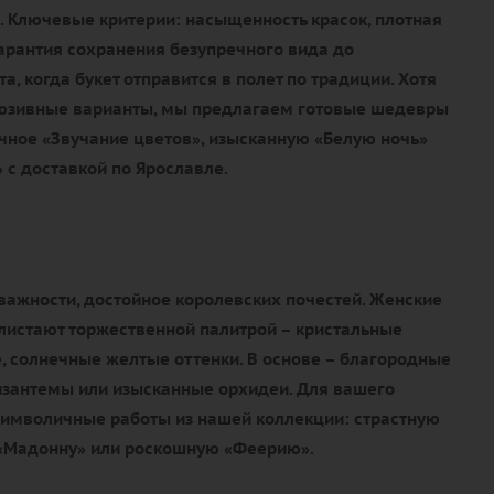
. Ключевые критерии: насыщенность красок, плотная
гарантия сохранения безупречного вида до
, когда букет отправится в полет по традиции. Хотя
люзивные варианты, мы предлагаем готовые шедевры
чное «Звучание цветов», изысканную «Белую ночь»
 с доставкой по Ярославле.
важности, достойное королевских почестей. Женские
истают торжественной палитрой – кристальные
, солнечные желтые оттенки. В основе – благородные
изантемы или изысканные орхидеи. Для вашего
имволичные работы из нашей коллекции: страстную
 «Мадонну» или роскошную «Феерию».