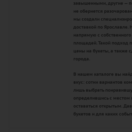
завышенными, другие — по
не обернется разочарова
мы создали специализиро
доставкой по Ярославле. 
напрямую с собственного 
площадей. Такой подход 
цены на букеты, а также 
города.
В нашем каталоге вы най
вкус: сотни вариантов ко
лишь выбрать понравившую
определившись с местом п
оставаться открытым. Да
букетов и для каких собы