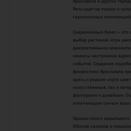
Ярославле и других город
Речь идет не только о кул
гармоничных композиций
Современный букет — это 
выбор растений, игра цве
декоративными элементам
нюансы настроения адрес
события. Создание подобн
флористика Ярославля пр
здесь и редкие сорта цве
искусственные, так и нат
фактурами и дизайном. Гл
отвечающую самым взыск
Однако поиск идеального 
Обилие салонов и предлож