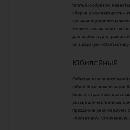
платья и образом невесты
сборка и компактность – 
кульминационного момента
многие заказывают экск
для особого дня: романти
или дерзкую «Фантастику»
Юбилейный
Событие исключительной 
юбилейные композиции бл
белые, страстные красные
розы, величественные хр
праздника рекомендуем с
«Аргентину», утонченную