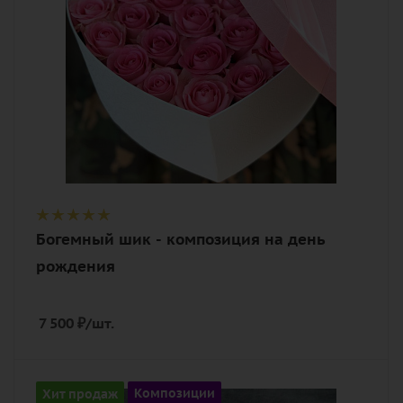
сердца
Богемный шик - композиция на день
рождения
7 500
₽
/шт.
Количество
Хит продаж
Композиции