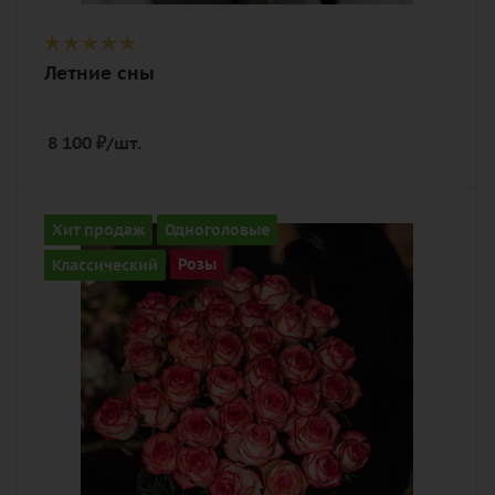
Летние сны
8 100
₽
/шт.
Количество
Хит продаж
Одноголовые
35
Классический
Розы
Цвет
розовый
Описание
роза, лента