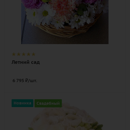
Летний сад
6 795
₽
/шт.
Количество
Новинка
Свадебный
19
Цвет
белый, кремовый, нежный