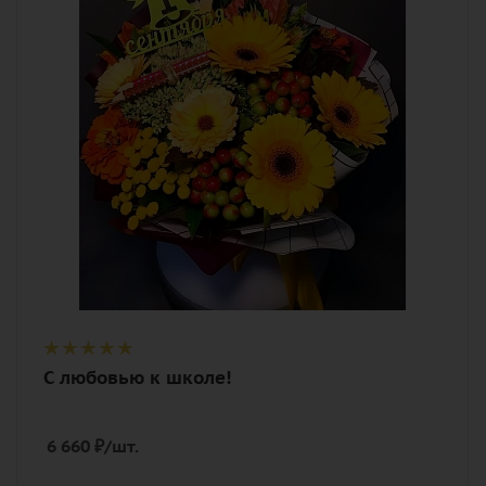
гербера макси, гиперикум, зелень,
оазис, топпер, шляпная коробка
С любовью к школе!
6 660
₽
/шт.