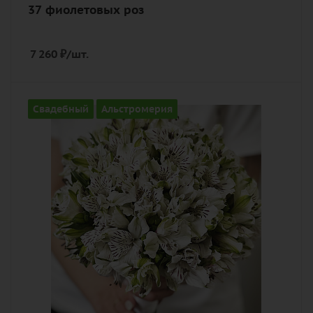
37 фиолетовых роз
7 260
₽
/шт.
Количество
Свадебный
Альстромерия
31
Цвет
белый
Описание
альстромерия, лента