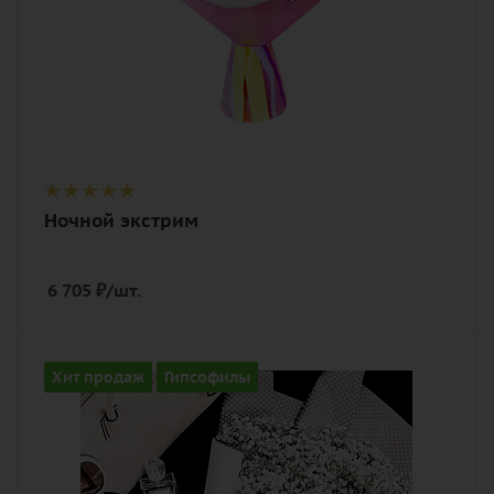
Ночной экстрим
6 705
₽
/шт.
Количество
Хит продаж
Гипсофилы
15
Цвет
белый