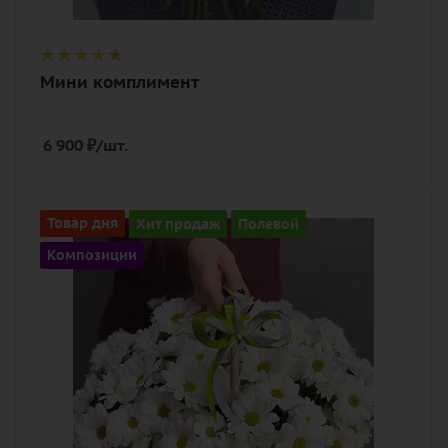
Мини комплимент
6 900
₽
/шт.
Количество
Товар дня
Хит продаж
Полевой
11
Композиции
Цвет
белый
Описание
хризантема кустовая, оазис, лента,
корзина