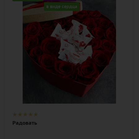
25
в виде сердца
Цвет
алый, бордовый, красный, чайный
Описание
роза, оазис, коробка в виде сердца,
конфеты Raffaello
Радовать