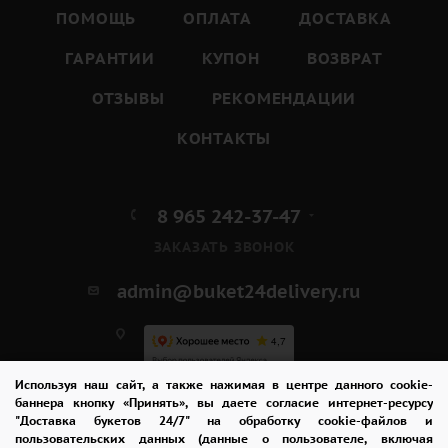
ПОМОЩЬ
ОПЛАТА
ДОСТАВКА
ГАРАНТИИ
КУПОН
ВОЗВРАТ
ОТЗЫВЫ
РЕКОМЕНДАЦИИ
КОНТАКТЫ
8 965 242-37-47
ЗАКАЗАТЬ ЗВОНОК
admin@buket24delivery.ru
Используя наш сайт, а также нажимая в центре данного cookie-
ул. Республиканская,
баннера кнопку «Принять», вы даете согласие интернет-ресурсу
"Доставка букетов 24/7" на обработку cookie-файлов и
павильон "Цветы"
пользовательских данных (данные о пользователе, включая